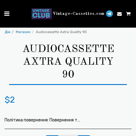
Vintage-Cassettes.com
Дім
Магазин
Audiocassette Axtra Quality 90
AUDIOCASSETTE
AXTRA QUALITY
90
$
2
Політика повернення:
Повернення товару не передбачено.