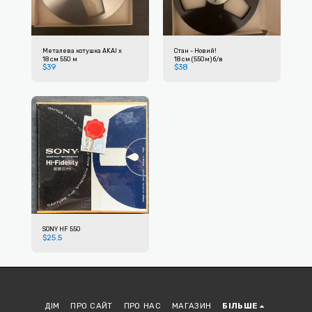
Металева котушка AKAI x
Стан - Новий!
18 см 550 м
18 см (550м) б/в
$
39
$
38
SONY HF 550
$
25.5
ДІМ
ПРО САЙТ
ПРО НАС
МАГАЗИН
БІЛЬШЕ