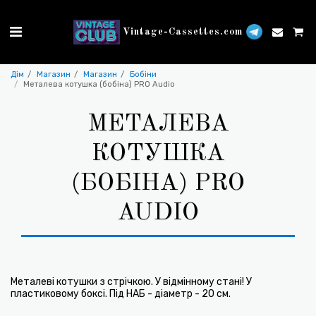
Vintage-Cassettes.com
Дім
Магазин
Магазин
Бобіни
Металева котушка (бобіна) PRO Audio
МЕТАЛЕВА
КОТУШКА
(БОБІНА) PRO
AUDIO
Металеві котушки з стрічкою. У відмінному стані! У
пластиковому боксі. Під НАБ - діаметр - 20 см.