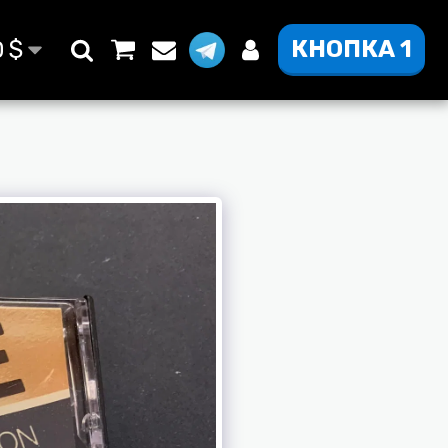
КНОПКА 1
D
$