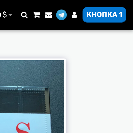
КНОПКА 1
D
$